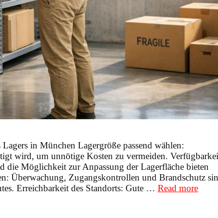
es Lagers in München Lagergröße passend wählen:
ötigt wird, um unnötige Kosten zu vermeiden. Verfügbarkei
und die Möglichkeit zur Anpassung der Lagerfläche bieten
üfen: Überwachung, Zugangskontrollen und Brandschutz si
Platz
tes. Erreichbarkeit des Standorts: Gute …
Read more
schaf
in