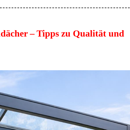
Münc
So
gelin
dir
das
dächer – Tipps zu Qualität und
perfe
Lage
für
deine
Proje