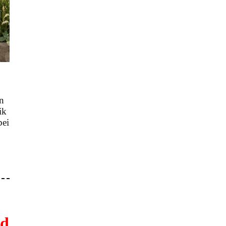
n
ik
bei
nd