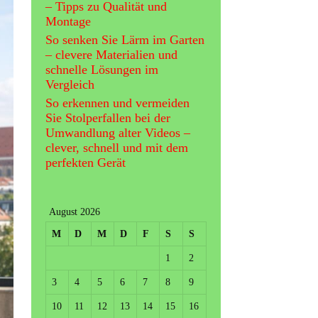
– Tipps zu Qualität und
Montage
So senken Sie Lärm im Garten
– clevere Materialien und
schnelle Lösungen im
Vergleich
So erkennen und vermeiden
Sie Stolperfallen bei der
Umwandlung alter Videos –
clever, schnell und mit dem
perfekten Gerät
August 2026
M
D
M
D
F
S
S
1
2
3
4
5
6
7
8
9
10
11
12
13
14
15
16