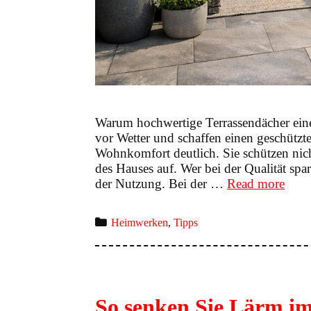
Warum hochwertige Terrassendächer eine 
vor Wetter und schaffen einen geschütz
Wohnkomfort deutlich. Sie schützen nic
des Hauses auf. Wer bei der Qualität spa
Hoch
der Nutzung. Bei der …
Read more
Terr
–
Categories
Heimwerken
,
Tipps
Tipp
zu
Quali
und
Mont
So senken Sie Lärm im