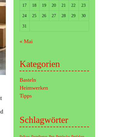
17
18
19
20
21
22
23
24
25
26
27
28
29
30
31
« Mai
Kategorien
Basteln
Heimwerken
Tipps
t
nd
Schlagwörter
fen
Balkon
Bastelbeton
Bett
Bettdecke
Bettlaken