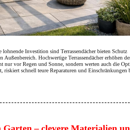
lohnende Investition sind Terrassendächer bieten Schutz
ten Außenbereich. Hochwertige Terrassendächer erhöhen de
ht nur vor Regen und Sonne, sondern werten auch die Opt
rt, riskiert schnell teure Reparaturen und Einschränkungen 
wertige
assendächer
s
tät
age
 Garten – clevere Materialien u