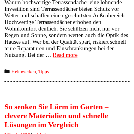
Warum hochwertige Terrassendächer eine lohnende
Investition sind Terrassendächer bieten Schutz vor
Wetter und schaffen einen geschützten Außenbereich.
Hochwertige Terrassendächer erhöhen den
Wohnkomfort deutlich. Sie schützen nicht nur vor
Regen und Sonne, sondern werten auch die Optik des
Hauses auf. Wer bei der Qualität spart, riskiert schnell
teure Reparaturen und Einschränkungen bei der
Hochwertige
Nutzung. Bei der …
Read more
Terrassendächer
–
Categories
Heimwerken
,
Tipps
Tipps
zu
Qualität
und
Montage
So senken Sie Lärm im Garten –
clevere Materialien und schnelle
Lösungen im Vergleich