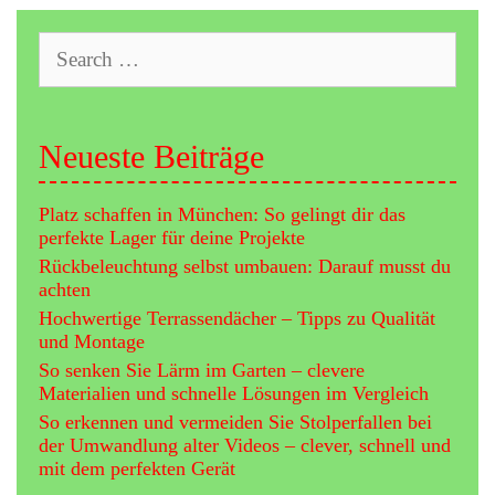
clevere
Materiali
Search
und
for:
schnelle
Lösunge
im
Vergleich
Neueste Beiträge
Platz schaffen in München: So gelingt dir das
perfekte Lager für deine Projekte
Rückbeleuchtung selbst umbauen: Darauf musst du
achten
Hochwertige Terrassendächer – Tipps zu Qualität
und Montage
So senken Sie Lärm im Garten – clevere
Materialien und schnelle Lösungen im Vergleich
So erkennen und vermeiden Sie Stolperfallen bei
der Umwandlung alter Videos – clever, schnell und
mit dem perfekten Gerät