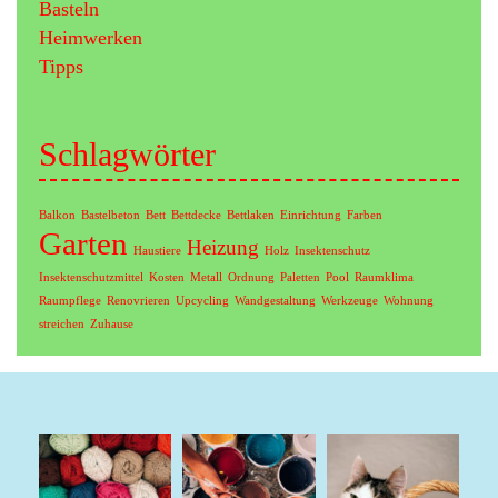
Basteln
Heimwerken
Tipps
Schlagwörter
Balkon
Bastelbeton
Bett
Bettdecke
Bettlaken
Einrichtung
Farben
Garten
Heizung
Haustiere
Holz
Insektenschutz
Insektenschutzmittel
Kosten
Metall
Ordnung
Paletten
Pool
Raumklima
Raumpflege
Renovrieren
Upcycling
Wandgestaltung
Werkzeuge
Wohnung
streichen
Zuhause