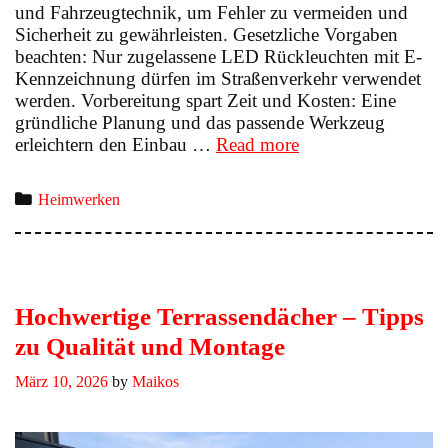
und Fahrzeugtechnik, um Fehler zu vermeiden und
Sicherheit zu gewährleisten. Gesetzliche Vorgaben
beachten: Nur zugelassene LED Rückleuchten mit E-
Kennzeichnung dürfen im Straßenverkehr verwendet
werden. Vorbereitung spart Zeit und Kosten: Eine
gründliche Planung und das passende Werkzeug
Rückbeleuchtung
erleichtern den Einbau …
Read more
selbst
umbauen:
Categories
Heimwerken
Darauf
musst
du
achten
Hochwertige Terrassendächer – Tipps
zu Qualität und Montage
März 10, 2026
by
Maikos