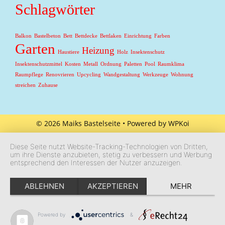
Schlagwörter
Balkon
Bastelbeton
Bett
Bettdecke
Bettlaken
Einrichtung
Farben
Garten
Heizung
Haustiere
Holz
Insektenschutz
Insektenschutzmittel
Kosten
Metall
Ordnung
Paletten
Pool
Raumklima
Raumpflege
Renovrieren
Upcycling
Wandgestaltung
Werkzeuge
Wohnung
streichen
Zuhause
© 2026 Maiks Bastelseite
• Powered by
WPKoi
Diese Seite nutzt Website-Tracking-Technologien von Dritten,
um ihre Dienste anzubieten, stetig zu verbessern und Werbung
entsprechend den Interessen der Nutzer anzuzeigen.
ABLEHNEN
AKZEPTIEREN
MEHR
Powered by
&