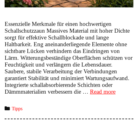
Essenzielle Merkmale für einen hochwertigen
Schallschutzzaun Massives Material mit hoher Dichte
sorgt für effektive Schallblockade und lange
Haltbarkeit. Eng aneinanderliegende Elemente ohne
sichtbare Lücken verhindern das Eindringen von
Lärm. Witterungsbeständige Oberflächen schützen vor
Feuchtigkeit und verlängern die Lebensdauer.
Saubere, stabile Verarbeitung der Verbindungen
garantiert Stabilität und minimiert Wartungsaufwand.
Integrierte schallabsorbierende Schichten oder
So
Dämmmaterialien verbessern die …
Read more
senken
Sie
Categories
Tipps
Lärm
im
Garten
–