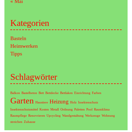
« Mai
Kategorien
Basteln
Heimwerken
Tipps
Schlagwörter
Balkon
Bastelbeton
Bett
Bettdecke
Bettlaken
Einrichtung
Farben
Garten
Heizung
Haustiere
Holz
Insektenschutz
Insektenschutzmittel
Kosten
Metall
Ordnung
Paletten
Pool
Raumklima
Raumpflege
Renovrieren
Upcycling
Wandgestaltung
Werkzeuge
Wohnung
streichen
Zuhause