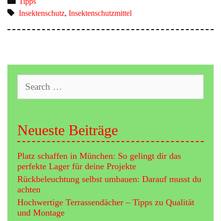
Categories
Tipps
Haus
Tags
Insektenschutz
,
Insektenschutzmittel
fernhalten:
Die
besten
Tipps
Search
for:
Neueste Beiträge
Platz schaffen in München: So gelingt dir das
perfekte Lager für deine Projekte
Rückbeleuchtung selbst umbauen: Darauf musst du
achten
Hochwertige Terrassendächer – Tipps zu Qualität
und Montage