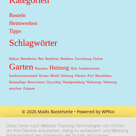
Basteln
Heimwerken
Tipps
Schlagwörter
Balkon
Bastelbeton
Bett
Bettdecke
Bettlaken
Einrichtung
Farben
Garten
Heizung
Haustiere
Holz
Insektenschutz
Insektenschutzmittel
Kosten
Metall
Ordnung
Paletten
Pool
Raumklima
Raumpflege
Renovrieren
Upcycling
Wandgestaltung
Werkzeuge
Wohnung
streichen
Zuhause
© 2026 Maiks Bastelseite
• Powered by
WPKoi
Diese Seite nutzt Website-Tracking-Technologien von Dritten,
um ihre Dienste anzubieten, stetig zu verbessern und Werbung
entsprechend den Interessen der Nutzer anzuzeigen.