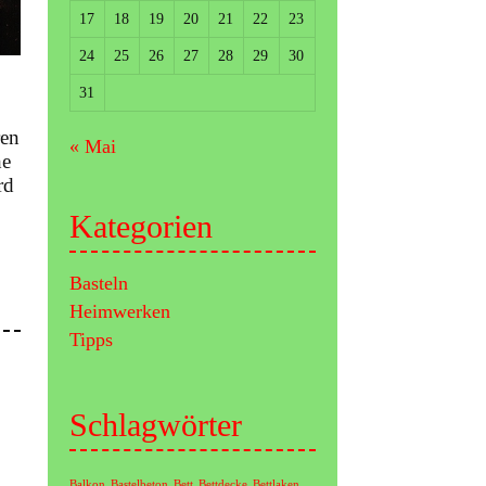
17
18
19
20
21
22
23
24
25
26
27
28
29
30
31
ren
« Mai
he
rd
Kategorien
Basteln
Heimwerken
Tipps
Schlagwörter
Balkon
Bastelbeton
Bett
Bettdecke
Bettlaken