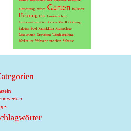
Garten
Einrichtung
Farben
Haustiere
Heizung
Holz
Insektenschutz
Insektenschutzmittel
Kosten
Metall
Ordnung
Paletten
Pool
Raumklima
Raumpflege
Renovrieren
Upcycling
Wandgestaltung
Werkzeuge
Wohnung streichen
Zuhause
ategorien
steln
eimwerken
pps
chlagwörter