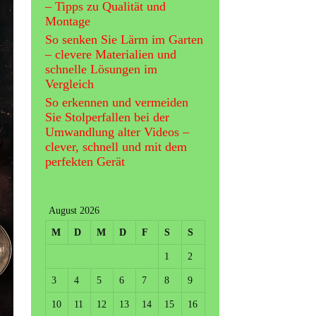
– Tipps zu Qualität und
Montage
So senken Sie Lärm im Garten
– clevere Materialien und
schnelle Lösungen im
Vergleich
So erkennen und vermeiden
Sie Stolperfallen bei der
Umwandlung alter Videos –
clever, schnell und mit dem
perfekten Gerät
August 2026
M
D
M
D
F
S
S
1
2
3
4
5
6
7
8
9
10
11
12
13
14
15
16