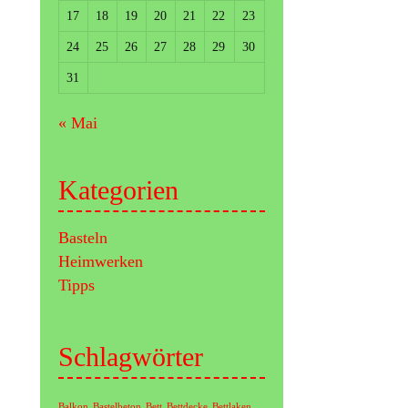
17
18
19
20
21
22
23
24
25
26
27
28
29
30
31
« Mai
Kategorien
Basteln
Heimwerken
Tipps
Schlagwörter
Balkon
Bastelbeton
Bett
Bettdecke
Bettlaken