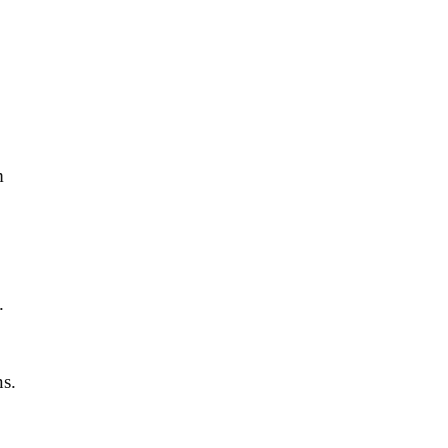
m
.
s.