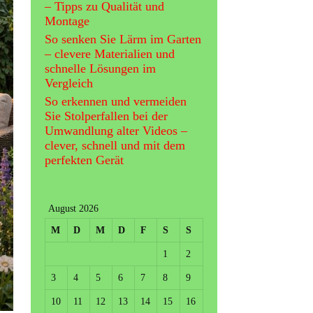
– Tipps zu Qualität und
Montage
So senken Sie Lärm im Garten
– clevere Materialien und
schnelle Lösungen im
Vergleich
So erkennen und vermeiden
Sie Stolperfallen bei der
Umwandlung alter Videos –
clever, schnell und mit dem
perfekten Gerät
August 2026
M
D
M
D
F
S
S
1
2
3
4
5
6
7
8
9
10
11
12
13
14
15
16