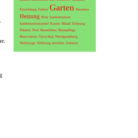
Garten
Einrichtung
Farben
Haustiere
Heizung
Holz
Insektenschutz
.
Insektenschutzmittel
Kosten
Metall
Ordnung
Paletten
Pool
Raumklima
Raumpflege
Renovrieren
Upcycling
Wandgestaltung
er.
Werkzeuge
Wohnung streichen
Zuhause
g