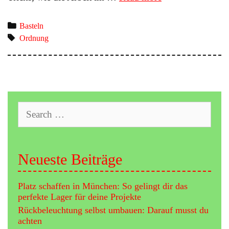
muss
sein
Categories
Basteln
–
Tags
Ordnung
Tipps
und
Tricks
für
den
Bastelkeller
Search
for:
Neueste Beiträge
Platz schaffen in München: So gelingt dir das
perfekte Lager für deine Projekte
Rückbeleuchtung selbst umbauen: Darauf musst du
achten