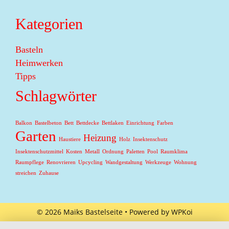
Kategorien
Basteln
Heimwerken
Tipps
Schlagwörter
Balkon
Bastelbeton
Bett
Bettdecke
Bettlaken
Einrichtung
Farben
Garten
Heizung
Haustiere
Holz
Insektenschutz
Insektenschutzmittel
Kosten
Metall
Ordnung
Paletten
Pool
Raumklima
Raumpflege
Renovrieren
Upcycling
Wandgestaltung
Werkzeuge
Wohnung
streichen
Zuhause
© 2026 Maiks Bastelseite
• Powered by
WPKoi