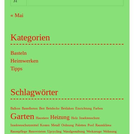
31
« Mai
Kategorien
Basteln
Heimwerken
Tipps
Schlagwörter
Balkon
Bastelbeton
Bett
Bettdecke
Bettlaken
Einrichtung
Farben
Garten
Heizung
Haustiere
Holz
Insektenschutz
Insektenschutzmittel
Kosten
Metall
Ordnung
Paletten
Pool
Raumklima
Raumpflege
Renovrieren
Upcycling
Wandgestaltung
Werkzeuge
Wohnung