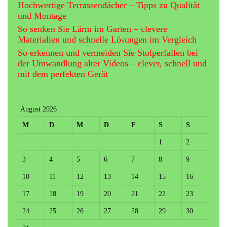
Hochwertige Terrassendächer – Tipps zu Qualität
und Montage
So senken Sie Lärm im Garten – clevere
Materialien und schnelle Lösungen im Vergleich
So erkennen und vermeiden Sie Stolperfallen bei
der Umwandlung alter Videos – clever, schnell und
mit dem perfekten Gerät
August 2026
M
D
M
D
F
S
S
1
2
3
4
5
6
7
8
9
10
11
12
13
14
15
16
17
18
19
20
21
22
23
24
25
26
27
28
29
30