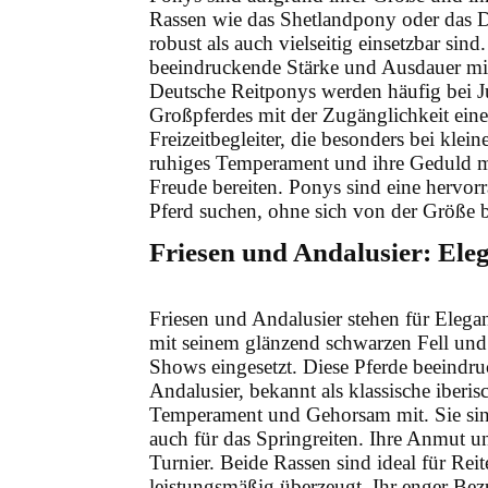
Rassen wie das Shetlandpony oder das D
robust als auch vielseitig einsetzbar sind
beeindruckende Stärke und Ausdauer mit,
Deutsche Reitponys werden häufig bei Ju
Großpferdes mit der Zugänglichkeit ein
Freizeitbegleiter, die besonders bei klei
ruhiges Temperament und ihre Geduld ma
Freude bereiten. Ponys sind eine hervorr
Pferd suchen, ohne sich von der Größe b
Friesen und Andalusier: Ele
Friesen und Andalusier stehen für Elega
mit seinem glänzend schwarzen Fell und 
Shows eingesetzt. Diese Pferde beeindruc
Andalusier, bekannt als klassische iber
Temperament und Gehorsam mit. Sie sind 
auch für das Springreiten. Ihre Anmut 
Turnier. Beide Rassen sind ideal für Reit
leistungsmäßig überzeugt. Ihr enger B