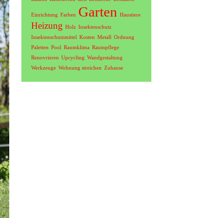
Garten
Einrichtung
Farben
Haustiere
Heizung
Holz
Insektenschutz
Insektenschutzmittel
Kosten
Metall
Ordnung
Paletten
Pool
Raumklima
Raumpflege
Renovrieren
Upcycling
Wandgestaltung
Werkzeuge
Wohnung streichen
Zuhause