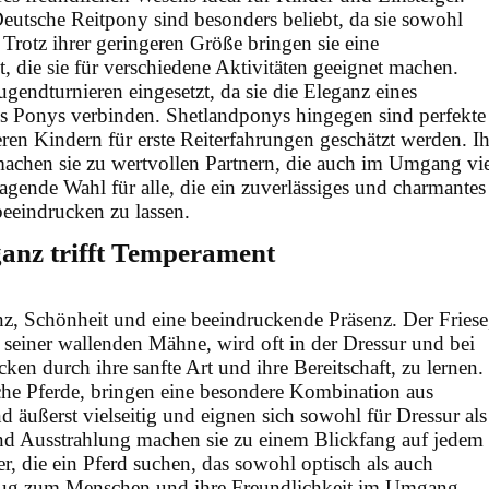
eutsche Reitpony sind besonders beliebt, da sie sowohl
. Trotz ihrer geringeren Größe bringen sie eine
 die sie für verschiedene Aktivitäten geeignet machen.
gendturnieren eingesetzt, da sie die Eleganz eines
es Ponys verbinden. Shetlandponys hingegen sind perfekte
neren Kindern für erste Reiterfahrungen geschätzt werden. Ih
chen sie zu wertvollen Partnern, die auch im Umgang vie
agende Wahl für alle, die ein zuverlässiges und charmantes
eeindrucken zu lassen.
ganz trifft Temperament
nz, Schönheit und eine beeindruckende Präsenz. Der Friese
seiner wallenden Mähne, wird oft in der Dressur und bei
ken durch ihre sanfte Art und ihre Bereitschaft, zu lernen.
ische Pferde, bringen eine besondere Kombination aus
äußerst vielseitig und eignen sich sowohl für Dressur als
und Ausstrahlung machen sie zu einem Blickfang auf jedem
er, die ein Pferd suchen, das sowohl optisch als auch
ezug zum Menschen und ihre Freundlichkeit im Umgang