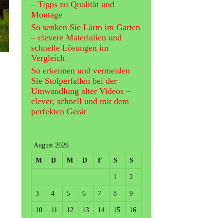
– Tipps zu Qualität und
Montage
So senken Sie Lärm im Garten
– clevere Materialien und
schnelle Lösungen im
Vergleich
So erkennen und vermeiden
Sie Stolperfallen bei der
Umwandlung alter Videos –
clever, schnell und mit dem
perfekten Gerät
August 2026
M
D
M
D
F
S
S
1
2
3
4
5
6
7
8
9
10
11
12
13
14
15
16