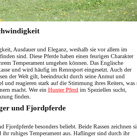
chwindigkeit
igkeit, Ausdauer und Eleganz, weshalb sie vor allem im
 finden sind. Diese Pferde haben einen feurigen Charakter
it ihrem Temperament umgehen können. Das Englische
e Rasse und wird häufig im Rennsport eingesetzt. Auch der
assen der Welt gilt, beeindruckt durch seine Anmut und
el und reagieren stark auf die Stimmung ihres Reiters, was 
tnern macht. Wer ein
Hunter Pferd
im Speziellen sucht,
nzung finden.
nger und Fjordpferde
nd Fjordpferde besonders beliebt. Beide Rassen zeichnen s
nd ihr ruhiges Temperament aus. Haflinger sind durch ihr