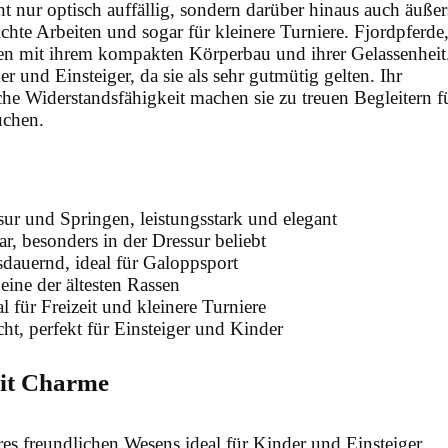
t nur optisch auffällig, sondern darüber hinaus auch äußer
leichte Arbeiten und sogar für kleinere Turniere. Fjordpferde
en mit ihrem kompakten Körperbau und ihrer Gelassenheit
er und Einsteiger, da sie als sehr gutmütig gelten. Ihr
che Widerstandsfähigkeit machen sie zu treuen Begleitern f
suchen.
ssur und Springen, leistungsstark und elegant
bar, besonders in der Dressur beliebt
usdauernd, ideal für Galoppsport
eine der ältesten Rassen
eal für Freizeit und kleinere Turniere
cht, perfekt für Einsteiger und Kinder
mit Charme
es freundlichen Wesens ideal für Kinder und Einsteiger.