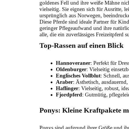
goldenes Fell und ihre weiße Mähne nich
vielseitig. Sie eignen sich für Ausritte, 
ursprünglich aus Norwegen, beeindruck
Diese Pferde sind ideale Partner für Kind
geringer Pflegeaufwand und ihre natürli
alle, die ein zuverlässiges Freizeitpferd 
Top-Rassen auf einen Blick
Hannoveraner
: Perfekt für Dre
Oldenburger
: Vielseitig einsetz
Englisches Vollblut
: Schnell, a
Araber
: Ästhetisch, ausdauernd, 
Haflinger
: Vielseitig, robust, id
Fjordpferd
: Gutmütig, pflegelei
Ponys: Kleine Kraftpakete 
Ponys sind aufgrund ihrer Größe und ihr