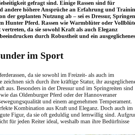
elseitigkeit gefragt sind. Einige Rassen sind für
end andere höhere Ansprüche an Erfahrung und Traini
on der geplanten Nutzung ab – sei es Dressur, Springen
nem Hunter Pferd. Rassen wie Warmblüter oder Vollblüt
 vertreten, da sie sowohl Kraft als auch Eleganz
 beeindrucken durch Robustheit und ein ausgeglichene
ounder im Sport
erderassen, da sie sowohl im Freizeit- als auch im
ie zeichnen sich durch ihre kräftige Statur, ihr ausgeglichen
ft aus. Besonders in der Dressur und im Springreiten sind
 wie das Oldenburger Pferd oder der Hannoveraner
 Bewegungsqualität und einem angenehmen Temperament.
 perfekte Kombination aus Kraft und Eleganz. Doch auch im
ute Figur, da sie oft geduldig und lernwillig sind. Aufgr
icht für jeden Reiter ideal, weshalb man ihre Bedürfnisse