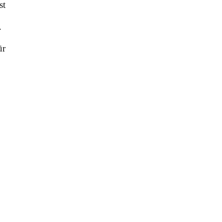
st
,
.
ür