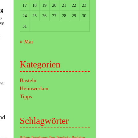
17
18
19
20
21
22
23
ng
24
25
26
27
28
29
30
,
er
31
s
« Mai
Kategorien
Basteln
es
Heimwerken
Tipps
und
Schlagwörter
Balkon
Bastelbeton
Bett
Bettdecke
Bettlaken